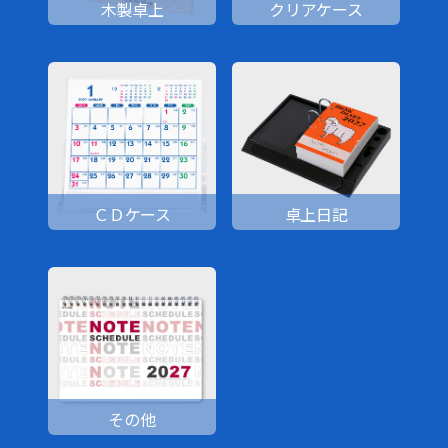
木製卓上
クリアケース
ＣＤケース
卓上日記
その他