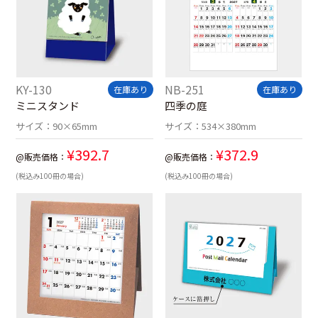
KY-130
NB-251
在庫あり
在庫あり
ミニスタンド
四季の庭
サイズ：
90×65mm
サイズ：
534×380mm
¥
392.7
¥
372.9
@販売価格：
@販売価格：
(税込み100冊の場合)
(税込み100冊の場合)