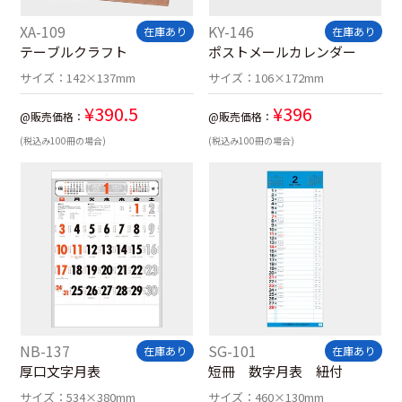
XA-109
KY-146
在庫あり
在庫あり
テーブルクラフト
ポストメールカレンダー
サイズ：
142×137mm
サイズ：
106×172mm
¥
390.5
¥
396
@販売価格：
@販売価格：
(税込み100冊の場合)
(税込み100冊の場合)
NB-137
SG-101
在庫あり
在庫あり
厚口文字月表
短冊 数字月表 紐付
サイズ：
534×380mm
サイズ：
460×130mm