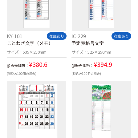
KY-101
IC-229
在庫あり
在庫あり
ことわざ文字（メモ）
予定表格言文字
サイズ：
535×250mm
サイズ：
525×250mm
¥
380.6
¥
394.9
@販売価格：
@販売価格：
(税込み100冊の場合)
(税込み100冊の場合)