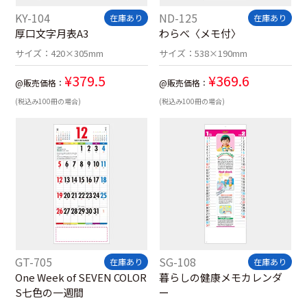
KY-104
ND-125
在庫あり
在庫あり
厚口文字月表A3
わらべ〈メモ付〉
サイズ：
420×305mm
サイズ：
538×190mm
¥
379.5
¥
369.6
@販売価格：
@販売価格：
(税込み100冊の場合)
(税込み100冊の場合)
GT-705
SG-108
在庫あり
在庫あり
One Week of SEVEN COLOR
暮らしの健康メモカレンダ
S七色の一週間
ー