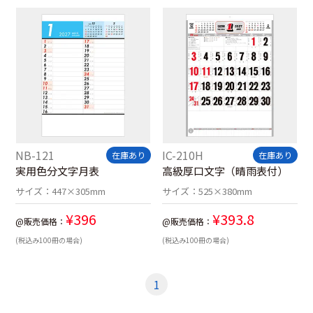
NB-121
IC-210H
在庫あり
在庫あり
実用色分文字月表
高級厚口文字（晴雨表付）
サイズ：
447×305mm
サイズ：
525×380mm
¥
396
¥
393.8
@販売価格：
@販売価格：
(税込み100冊の場合)
(税込み100冊の場合)
1