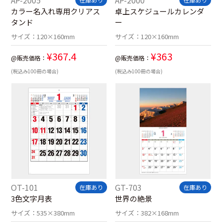
カラー名入れ専用クリアス
卓上スケジュールカレンダ
タンド
ー
サイズ：
120×160mm
サイズ：
120×160mm
¥
367.4
¥
363
@販売価格：
@販売価格：
(税込み100冊の場合)
(税込み100冊の場合)
OT-101
GT-703
在庫あり
在庫あり
3色文字月表
世界の絶景
サイズ：
535×380mm
サイズ：
382×168mm