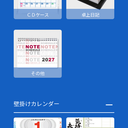
ＣＤケース
卓上日記
その他
壁掛けカレンダー