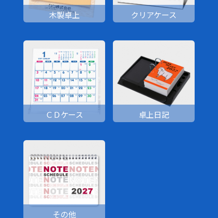
木製卓上
クリアケース
ＣＤケース
卓上日記
その他