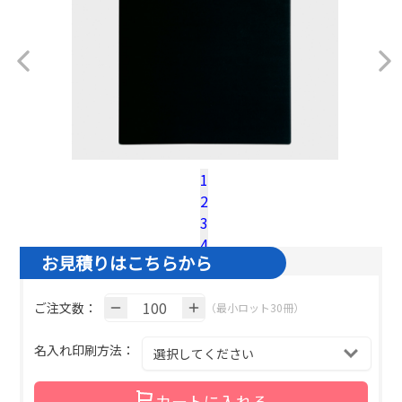
1
2
3
価格につきましては、お見積りにてご案内いたします。
4
お見積りはこちらから
©TODAN
ご注文数：
（最小ロット30冊）
名入れ印刷方法：
カートに入れる