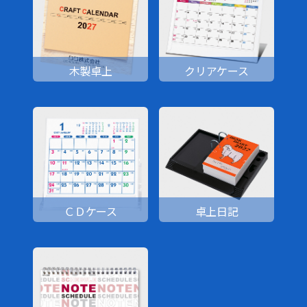
木製卓上
クリアケース
ＣＤケース
卓上日記