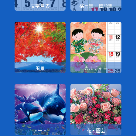
文字月表
格言集・標語集
風景
カルチャー
アート
花・園芸