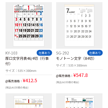
KY-103
SG-292
在庫あり
在庫あり
厚口文字月表46/4切（行事
モノトーン文字（B4切）
付）
サイズ：
535×380mm
サイズ：
535×380mm
¥
547.8
@販売価格：
¥
412.5
@販売価格：
(税込み100冊の場合)
(税込み100冊の場合)