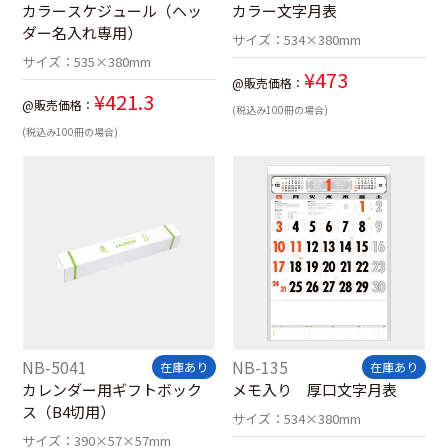
カラースケジュール（ヘッ
カラー文字月表
ダー名入れ専用）
サイズ：
534×380mm
サイズ：
535×380mm
¥
473
@販売価格：
¥
421.3
@販売価格：
(税込み100冊の場合)
(税込み100冊の場合)
NB-5041
NB-135
在庫あり
在庫あり
カレンダー用ギフトボック
メモ入り 厚口文字月表
ス（B4切用）
サイズ：
534×380mm
サイズ：
390×57×57mm