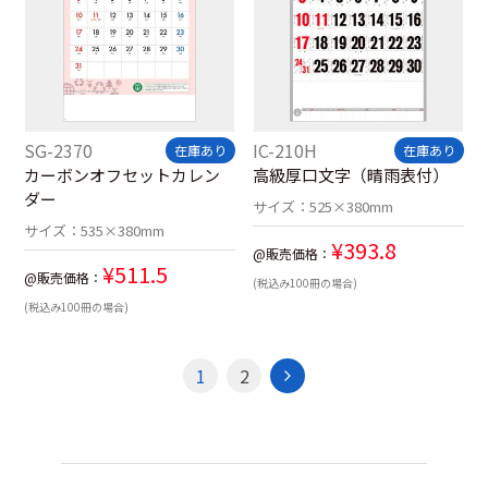
SG-2370
IC-210H
在庫あり
在庫あり
カーボンオフセットカレン
高級厚口文字（晴雨表付）
ダー
サイズ：
525×380mm
サイズ：
535×380mm
¥
393.8
@販売価格：
¥
511.5
@販売価格：
(税込み100冊の場合)
(税込み100冊の場合)
1
2