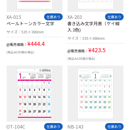
XA-015
XA-203
在庫あり
在庫あり
ペールト－ンカラー文字
書き込み文字月表（ケイ線
入 3色)
サイズ：
535×380mm
サイズ：
535×380mm
¥
444.4
@販売価格：
¥
423.5
@販売価格：
(税込み100冊の場合)
(税込み100冊の場合)
OT-104C
NB-143
在庫あり
在庫あり