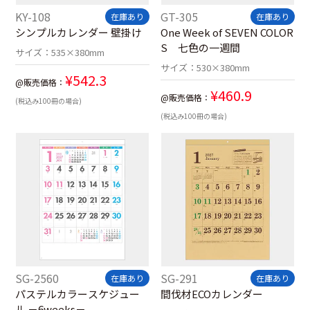
KY-108
GT-305
在庫あり
在庫あり
シンプルカレンダー 壁掛け
One Week of SEVEN COLOR
S 七色の一週間
サイズ：
535×380mm
サイズ：
530×380mm
¥
542.3
@販売価格：
¥
460.9
@販売価格：
(税込み100冊の場合)
(税込み100冊の場合)
SG-2560
SG-291
在庫あり
在庫あり
パステルカラースケジュー
間伐材ECOカレンダー
ル －6weeks－