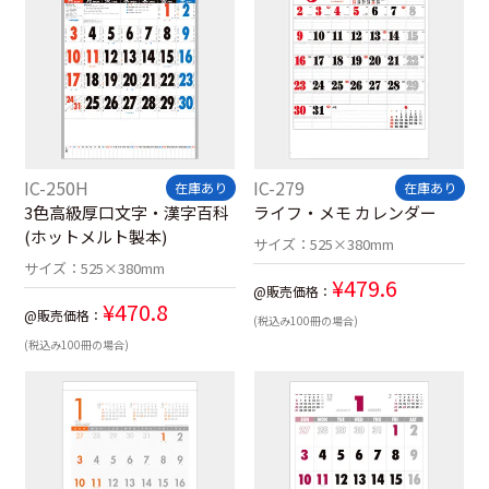
IC-250H
IC-279
在庫あり
在庫あり
3色高級厚口文字・漢字百科
ライフ・メモ カレンダー
(ホットメルト製本)
サイズ：
525×380mm
サイズ：
525×380mm
¥
479.6
@販売価格：
¥
470.8
@販売価格：
(税込み100冊の場合)
(税込み100冊の場合)