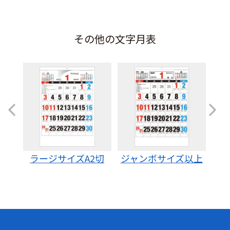
その他の文字月表
2切
ジャンボサイズ以上
コンパクト