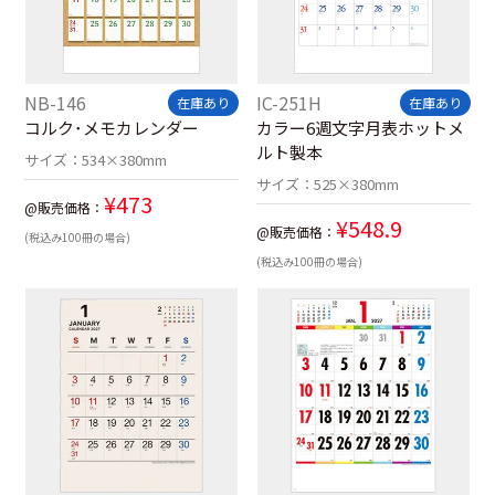
NB-146
IC-251H
在庫あり
在庫あり
コルク･メモカレンダー
カラー6週文字月表ホットメ
ルト製本
サイズ：
534×380mm
サイズ：
525×380mm
¥
473
@販売価格：
¥
548.9
@販売価格：
(税込み100冊の場合)
(税込み100冊の場合)