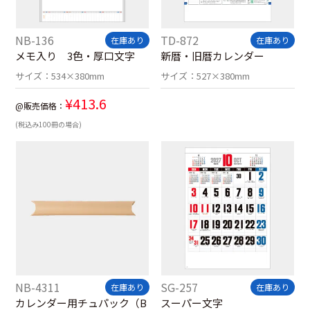
NB-136
TD-872
在庫あり
在庫あり
メモ入り 3色・厚口文字
新暦・旧暦カレンダー
サイズ：
534×380mm
サイズ：
527×380mm
¥
413.6
@販売価格：
(税込み100冊の場合)
NB-4311
SG-257
在庫あり
在庫あり
カレンダー用チュパック（B
スーパー文字