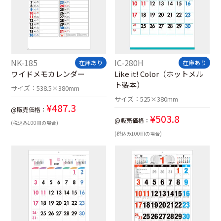
NK-185
IC-280H
在庫あり
在庫あり
ワイドメモカレンダー
Like it! Color（ホットメル
ト製本）
サイズ：
538.5×380mm
サイズ：
525×380mm
¥
487.3
@販売価格：
¥
503.8
@販売価格：
(税込み100冊の場合)
(税込み100冊の場合)