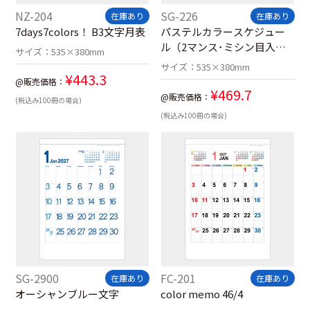
NZ-204
SG-226
在庫あり
在庫あり
7days7colors！ B3文字月表
パステルカラースケジュー
ル（2マンス･ミシン目入
サイズ：
535×380mm
り）
サイズ：
535×380mm
¥
443.3
@販売価格：
¥
469.7
@販売価格：
(税込み100冊の場合)
(税込み100冊の場合)
SG-2900
FC-201
在庫あり
在庫あり
オーシャンブルー文字
color memo 46/4