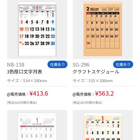
NB-138
SG-296
在庫あり
在庫あり
3色厚口文字月表
クラフトスケジュール
サイズ：
534×380mm
サイズ：
535×380mm
¥
413.6
¥
563.2
@販売価格：
@販売価格：
(税込み100冊の場合)
(税込み100冊の場合)