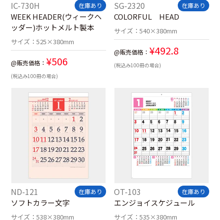
IC-730H
SG-2320
在庫あり
在庫あり
WEEK HEADER(ウィークヘ
COLORFUL HEAD
ッダー)ホットメルト製本
サイズ：
540×380mm
サイズ：
525×380mm
¥
492.8
@販売価格：
¥
506
@販売価格：
(税込み100冊の場合)
(税込み100冊の場合)
ND-121
OT-103
在庫あり
在庫あり
ソフトカラー文字
エンジョイスケジュール
サイズ：
538×380mm
サイズ：
535×380mm