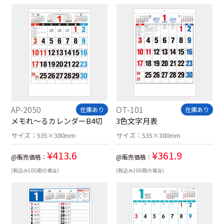
AP-2050
OT-101
在庫あり
在庫あり
メモれ～るカレンダーB4切
3色文字月表
サイズ：
535×380mm
サイズ：
535×380mm
¥
413.6
¥
361.9
@販売価格：
@販売価格：
(税込み100冊の場合)
(税込み100冊の場合)