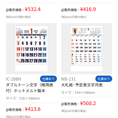
¥
532.4
¥
416.9
@販売価格：
@販売価格：
(税込み100冊の場合)
(税込み100冊の場合)
IC-208H
NB-131
在庫あり
在庫あり
ダブルトーン文字（晴雨表
大礼紙･予定表文字月表
付）ホットメルト製本
サイズ：
534×380mm
サイズ：
525×380mm
¥
508.2
@販売価格：
¥
413.6
@販売価格：
(税込み100冊の場合)
(税込み100冊の場合)