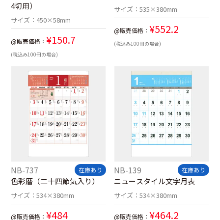
4切用）
サイズ：
535×380mm
サイズ：
450×58mm
¥
552.2
@販売価格：
¥
150.7
@販売価格：
(税込み100冊の場合)
(税込み100冊の場合)
NB-737
NB-139
在庫あり
在庫あり
色彩暦（二十四節気入り）
ニュースタイル文字月表
サイズ：
534×380mm
サイズ：
534×380mm
¥
484
¥
464.2
@販売価格：
@販売価格：