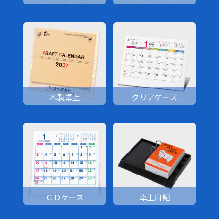
木製卓上
クリアケース
ＣＤケース
卓上日記