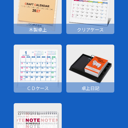
木製卓上
クリアケース
ＣＤケース
卓上日記