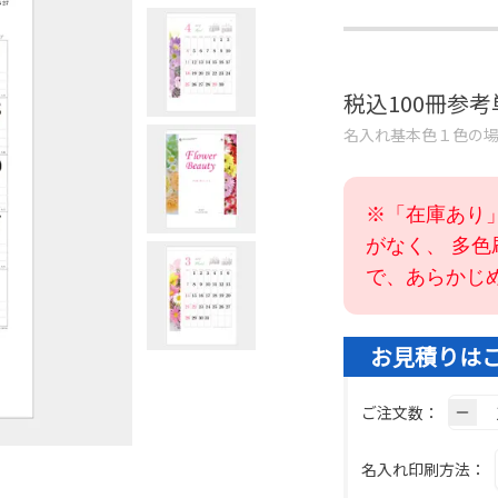
税込100冊参
名入れ基本色１色の
※「在庫あり
がなく、 多
で、あらかじ
お見積りは
ご注文数：
名入れ印刷方法：