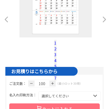
1
2
税込100冊参考単価：
@¥
540.1
（税込）
3
名入れ基本色１色の場合の単価です。
4
5
お見積りはこちらから
6
7
ご注文数：
（最小ロット30冊）
名入れ印刷方法：
カートに入れる