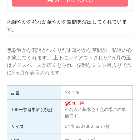
色鮮やかな花々が華やかな空間を演出してくれていま
す。
色彩豊かな花達がつくりだす華やかな空間が、私達の心
を癒してくれます。 上下にレイアウトされた2ヵ月の玉
はメモスペースが広くとられ、便利なミシン目入りで常
に2ヵ月が表示されます。
品番
YK-725
@
540.1
円
100冊参考単価(税込)
※名入れ基本色１色の場合の単
価です。
サイズ
B4切 530×380 mm 7枚