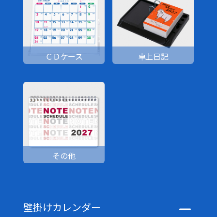
ＣＤケース
卓上日記
その他
壁掛けカレンダー