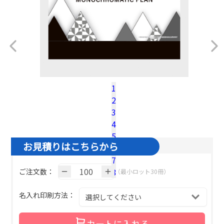
1
2
税込100冊参考単価：
@¥
506
（税込）
3
名入れ基本色１色の場合の単価です。
4
5
お見積りはこちらから
6
7
8
ご注文数：
（最小ロット30冊）
名入れ印刷方法：
カートに入れる