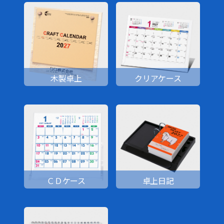
木製卓上
クリアケース
ＣＤケース
卓上日記