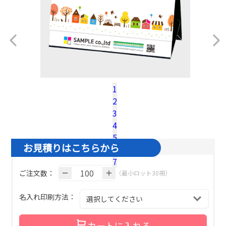
1
2
税込100冊参考単価：
@¥
488.4
（税込）
3
名入れ基本色１色の場合の単価です。
4
5
お見積りはこちらから
6
7
ご注文数：
（最小ロット30冊）
名入れ印刷方法：
カートに入れる