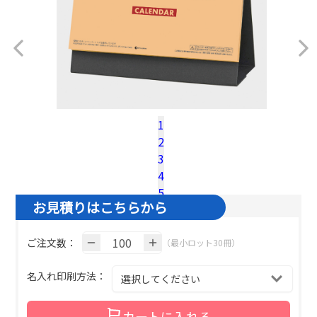
1
2
税込100冊参考単価：
@¥
594
（税込）
3
名入れ基本色１色の場合の単価です。
4
5
お見積りはこちらから
6
ご注文数：
（最小ロット30冊）
名入れ印刷方法：
カートに入れる