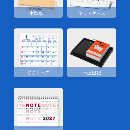
木製卓上
クリアケース
ＣＤケース
卓上日記