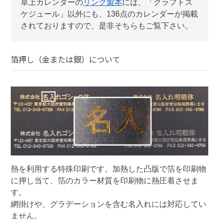
卓上カレンダー
の
リング製本
には、「
クラフトス
ケジュール
」以外にも、
136
点のカレンダーが掲載
されておりますので、是非そちらもご覧下さい。
箔押し（金または銀）
について
熱を利用する特殊印刷です。加熱した凸版で箔を印刷物
に押し当て、箔のカラー材質を印刷物に熱圧着させま
す。

網掛けや、グラデーションを含む名入れには対応してい
ません。
