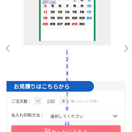
1
2
税込100冊参考単価：
@¥
579.7
（税込）
3
名入れ基本色１色の場合の単価です。
4
5
お見積りはこちらから
6
7
8
ご注文数：
（最小ロット30冊）
9
名入れ印刷方法：
10
11
12
カートに入れる