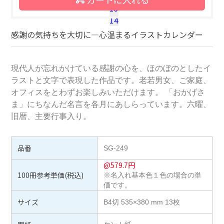
13
14
感謝の気持ちを大切に―心温まるイラストカレンダー
現代人が忘れかけている感謝の心を、ほのぼのとしたイ
ラストと文字で表現した作品です。老若男女、ご家庭、
オフィスをとわずお楽しみいただけます。 「おかげさ
ま」にちなんだ名言を各月にあしらっています。六曜、
旧暦、主要行事入り。
品番
SG-249
@
579.7
円
100冊参考単価(税込)
※名入れ基本色１色の場合の単
価です。
サイズ
B4切 535×380 mm 13枚