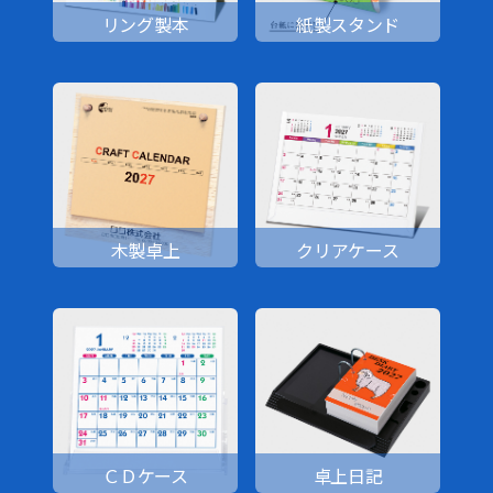
リング製本
紙製スタンド
木製卓上
クリアケース
ＣＤケース
卓上日記