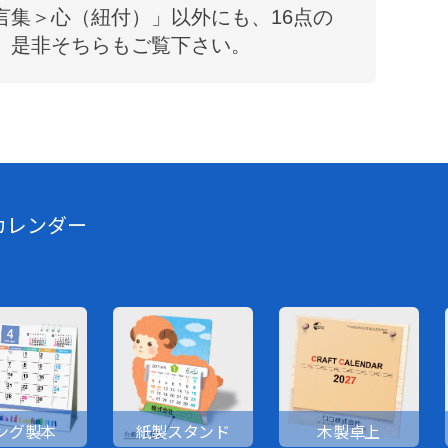
言集＞心（紐付）
」以外にも、
16
点の
、是非そちらもご覧下さい。
カレンダー
ング製本
紙製スタンド
木製卓上