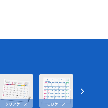
クリアケース
ＣＤケース
卓上日記