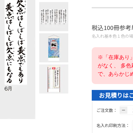
税込100冊参
名入れ基本色１色の
※「在庫あり
がなく、 多
で、あらかじ
お見積りは
ご注文数：
名入れ印刷方法：