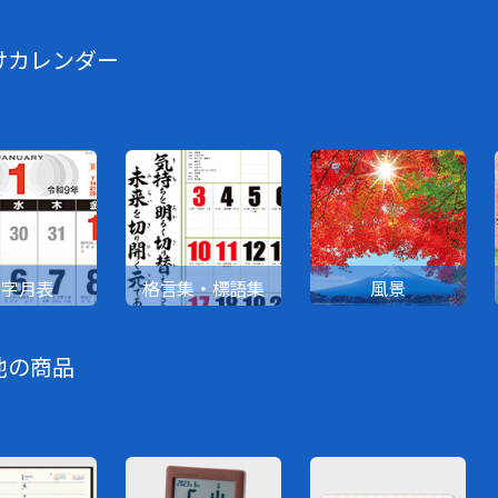
けカレンダー
文字月表
格言集・標語集
風景
他の商品