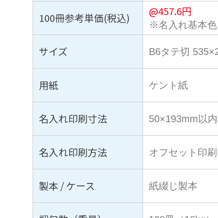
@
457.6
円
100冊参考単価(税込)
※名入れ基本色
サイズ
B6タテ切 535×
用紙
ケント紙
名入れ印刷寸法
50×193mm以内
名入れ印刷方法
オフセット印刷
製本 / ケース
紙綴じ製本