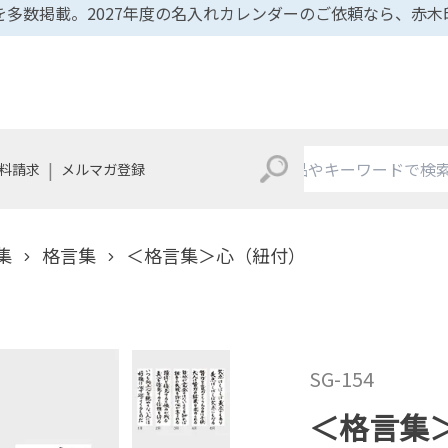
多数掲載。2027年度の名入れカレンダーのご依頼なら、赤
|
料請求
メルマガ登録
集
格言集
＜格言集＞心（紐付）
SG-154
＜格言集