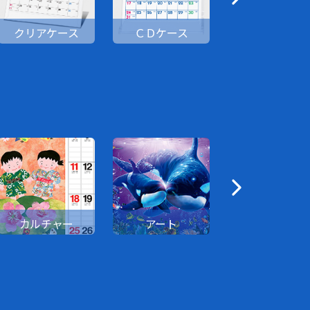
クリアケース
ＣＤケース
卓上日記
カルチャー
アート
花・園芸