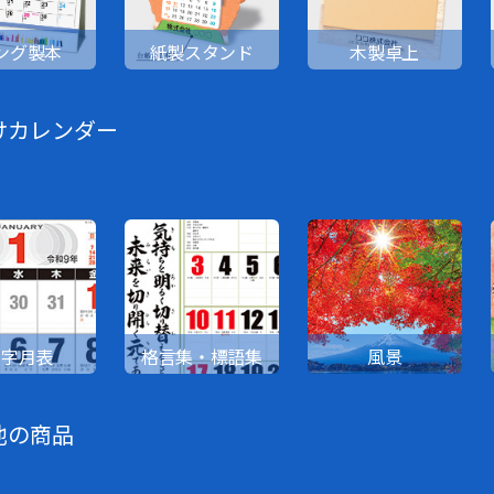
ング製本
紙製スタンド
木製卓上
けカレンダー
文字月表
格言集・標語集
風景
他の商品