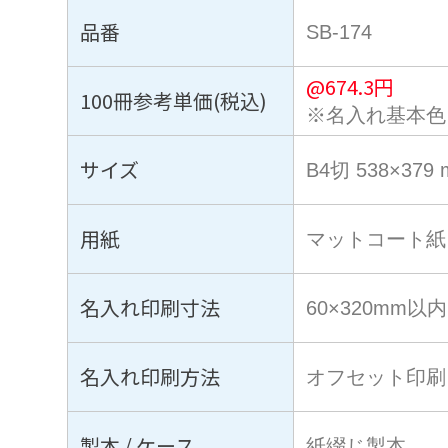
品番
SB-174
@
674.3
円
100冊参考単価(税込)
※名入れ基本色
サイズ
B4切 538×379
用紙
マットコート紙
名入れ印刷寸法
60×320mm以内
名入れ印刷方法
オフセット印刷
製本 / ケース
紙綴じ製本