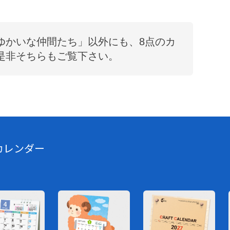
ゆかいな仲間たち
」以外にも、
8
点のカ
是非そちらもご覧下さい。
カレンダー