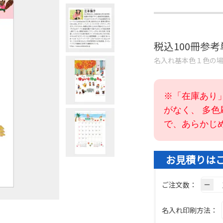
税込100冊参
名入れ基本色１色の
※「在庫あり
がなく、 多
で、あらかじ
お見積りは
ご注文数：
名入れ印刷方法：