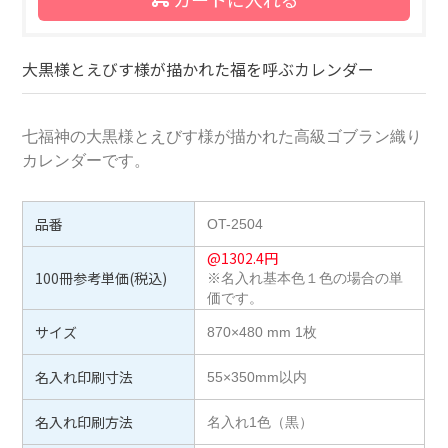
大黒様とえびす様が描かれた福を呼ぶカレンダー
七福神の大黒様とえびす様が描かれた高級ゴブラン織り
カレンダーです。
品番
OT-2504
@
1302.4
円
100冊参考単価(税込)
※名入れ基本色１色の場合の単
価です。
サイズ
870×480 mm 1枚
名入れ印刷寸法
55×350mm以内
名入れ印刷方法
名入れ1色（黒）