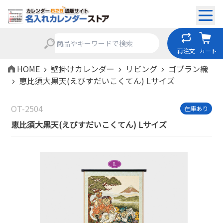
再注文
カート
HOME
壁掛けカレンダー
リビング
ゴブラン織
恵比須大黒天(えびすだいこくてん) Lサイズ
OT-2504
在庫あり
恵比須大黒天(えびすだいこくてん) Lサイズ