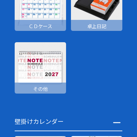
ＣＤケース
卓上日記
その他
壁掛けカレンダー