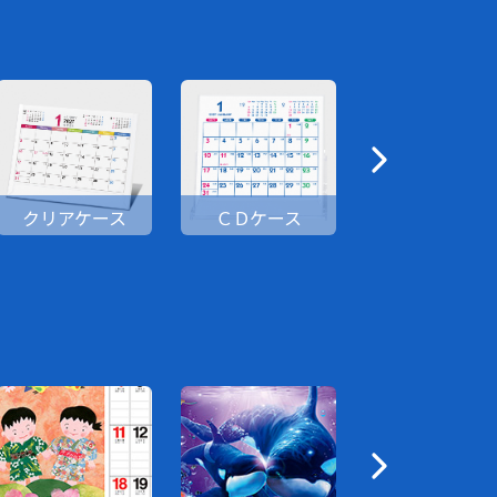
クリアケース
ＣＤケース
卓上日記