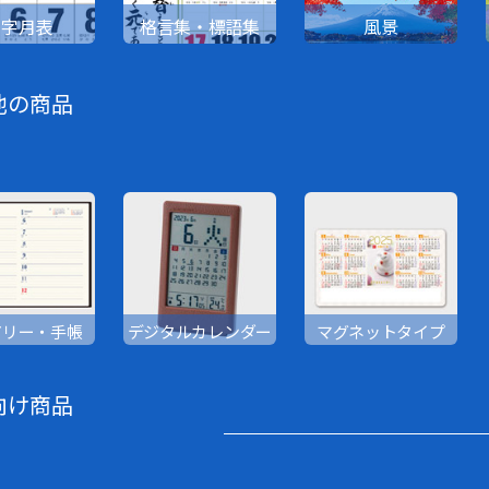
文字月表
格言集・標語集
風景
他の商品
アリー・手帳
デジタルカレンダー
マグネットタイプ
向け商品