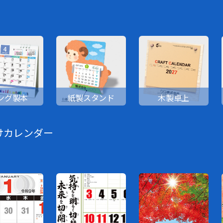
ング製本
紙製スタンド
木製卓上
けカレンダー