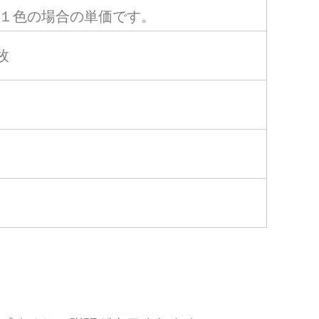
１色の場合の単価です。
1枚
）