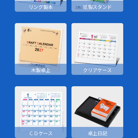
リング製本
紙製スタンド
木製卓上
クリアケース
ＣＤケース
卓上日記