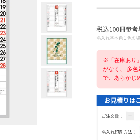
税込100冊参
名入れ基本色１色の
※「在庫あり
がなく、 多
で、あらかじ
お見積りは
ご注文数：
名入れ印刷方法：