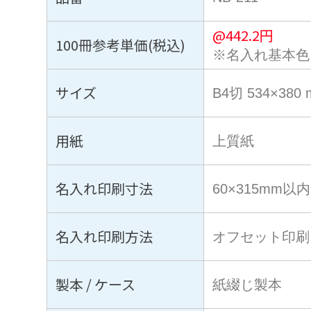
@
442.2
円
100冊参考単価(税込)
※名入れ基本色
サイズ
B4切 534×380
用紙
上質紙
名入れ印刷寸法
60×315mm以内
名入れ印刷方法
オフセット印刷
製本 / ケース
紙綴じ製本