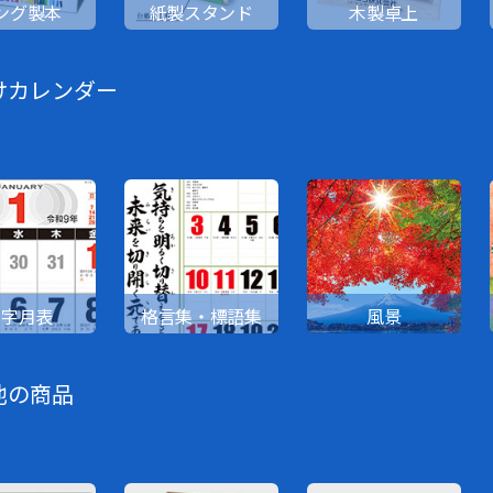
ング製本
紙製スタンド
木製卓上
けカレンダー
文字月表
格言集・標語集
風景
他の商品