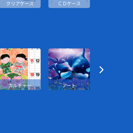
クリアケース
ＣＤケース
卓上日記
カルチャー
アート
花・園芸