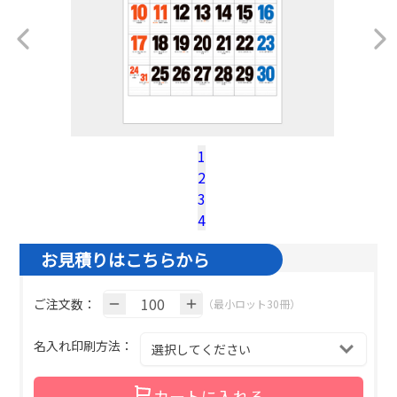
1
2
税込100冊参考単価：
@¥
779.9
（税込）
3
名入れ基本色１色の場合の単価です。
4
お見積りはこちらから
ご注文数：
（最小ロット30冊）
名入れ印刷方法：
カートに入れる