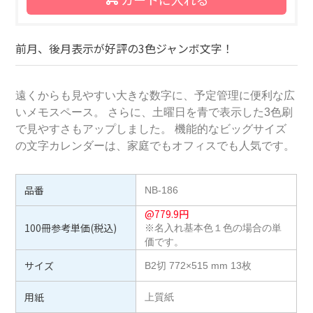
前月、後月表示が好評の3色ジャンボ文字！
遠くからも見やすい大きな数字に、予定管理に便利な広
いメモスペース。 さらに、土曜日を青で表示した3色刷
で見やすさもアップしました。 機能的なビッグサイズ
の文字カレンダーは、家庭でもオフィスでも人気です。
品番
NB-186
@
779.9
円
100冊参考単価(税込)
※名入れ基本色１色の場合の単
価です。
サイズ
B2切 772×515 mm 13枚
用紙
上質紙