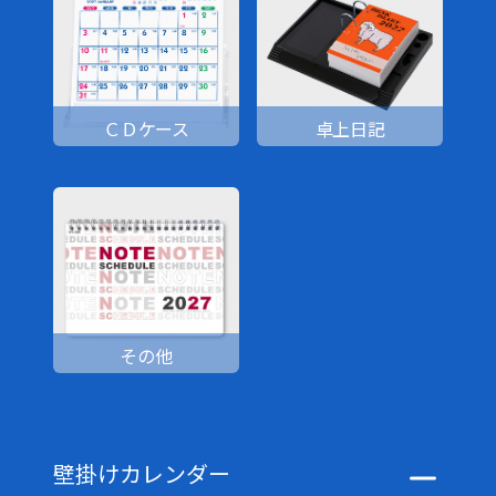
ＣＤケース
卓上日記
その他
壁掛けカレンダー