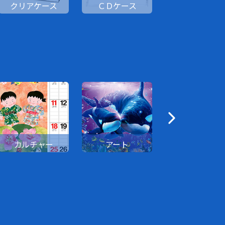
クリアケース
ＣＤケース
卓上日記
カルチャー
アート
花・園芸