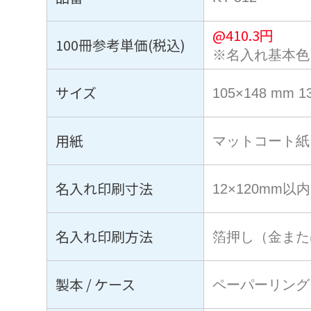
@
410.3
円
100冊参考単価(税込)
※名入れ基本色
サイズ
105×148 mm 
用紙
マットコート紙
名入れ印刷寸法
12×120mm以内
名入れ印刷方法
箔押し（金また
製本 / ケース
ペーパーリング