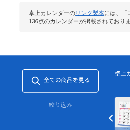
卓上カレンダー
の
リング製本
には、「
136
点のカレンダーが掲載されており
卓上
全ての商品を見る
絞り込み