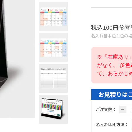
税込100冊参
名入れ基本色１色の
※「在庫あり
がなく、 多
で、あらかじ
お見積りは
ご注文数：
名入れ印刷方法：