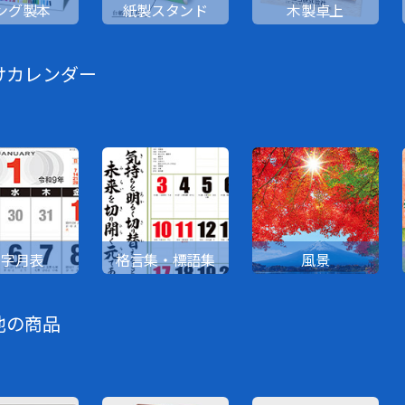
ング製本
紙製スタンド
木製卓上
けカレンダー
文字月表
格言集・標語集
風景
他の商品