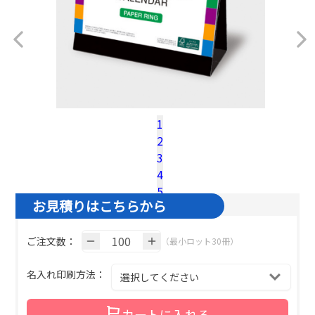
1
2
税込100冊参考単価：
@¥
410.3
（税込）
3
名入れ基本色１色の場合の単価です。
4
5
お見積りはこちらから
ご注文数：
（最小ロット30冊）
名入れ印刷方法：
カートに入れる