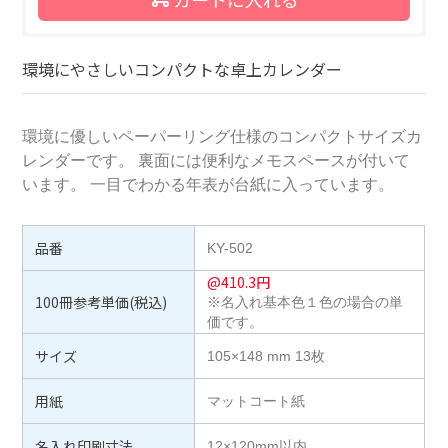
環境にやさしいコンパクトな卓上カレンダー
環境に優しいペーパーリング仕様のコンパクトサイズカ
レンダーです。 裏面には便利なメモスペースが付いて
います。 一目でわかる年表が台紙に入っています。
品番
KY-502
@
410.3
円
100冊参考単価(税込)
※名入れ基本色１色の場合の単
価です。
サイズ
105×148 mm 13枚
用紙
マットコート紙
名入れ印刷寸法
12×120mm以内