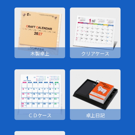
木製卓上
クリアケース
ＣＤケース
卓上日記