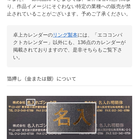
り、作品イメージにそぐわない特定の業種への販売が禁
止されていることがございます。予めご了承ください。
卓上カレンダー
の
リング製本
には、「
エココンパ
クトカレンダー
」以外にも、
136
点のカレンダーが
掲載されておりますので、是非そちらもご覧下さ
い。
箔押し（金または銀）
について