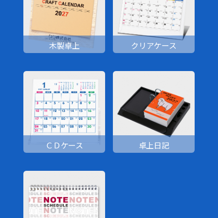
木製卓上
クリアケース
ＣＤケース
卓上日記