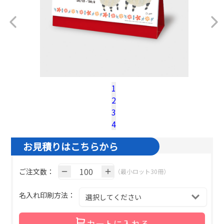
1
2
税込100冊参考単価：
@¥
480.7
（税込）
3
名入れ基本色１色の場合の単価です。
4
お見積りはこちらから
ご注文数：
（最小ロット30冊）
名入れ印刷方法：
カートに入れる