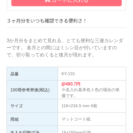
３ヶ月分をいつも確認できる便利さ！
3か月分をまとめて見れる、とても便利な三連カレンダ
ーです。 各月との間にはミシン目が付いていますの
で、切り取ってめくると後月が現れます。
品番
KY-131
@
480.7
円
100冊参考単価(税込)
※名入れ基本色１色の場合の単
価です。
サイズ
116×234.5 mm 6枚
用紙
マットコート紙
名入れ印刷寸法
15×150mm以内