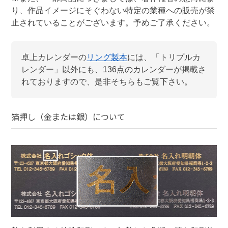
り、作品イメージにそぐわない特定の業種への販売が禁
止されていることがございます。予めご了承ください。
卓上カレンダー
の
リング製本
には、「
トリプルカ
レンダー
」以外にも、
136
点のカレンダーが掲載さ
れておりますので、是非そちらもご覧下さい。
箔押し（金または銀）
について