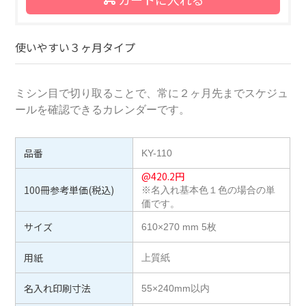
使いやすい３ヶ月タイプ
ミシン目で切り取ることで、常に２ヶ月先までスケジュ
ールを確認できるカレンダーです。
品番
KY-110
@
420.2
円
100冊参考単価(税込)
※名入れ基本色１色の場合の単
価です。
サイズ
610×270 mm 5枚
用紙
上質紙
名入れ印刷寸法
55×240mm以内