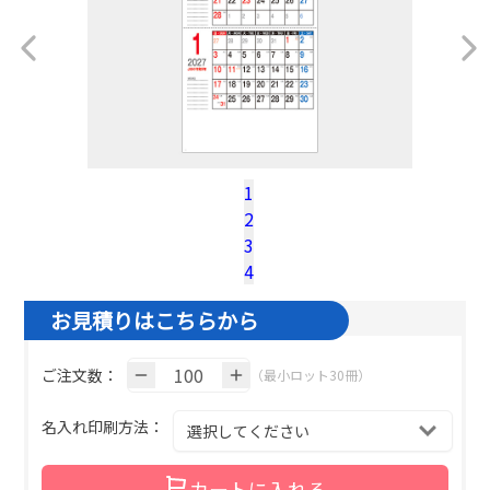
1
2
税込100冊参考単価：
@¥
420.2
（税込）
3
名入れ基本色１色の場合の単価です。
4
お見積りはこちらから
ご注文数：
（最小ロット30冊）
名入れ印刷方法：
カートに入れる