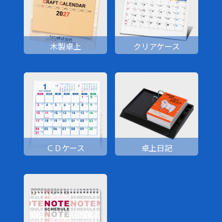
木製卓上
クリアケース
ＣＤケース
卓上日記