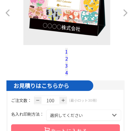
1
2
税込100冊参考単価：
@¥
590.7
（税込）
3
名入れ基本色１色の場合の単価です。
4
お見積りはこちらから
ご注文数：
（最小ロット30冊）
名入れ印刷方法：
カートに入れる