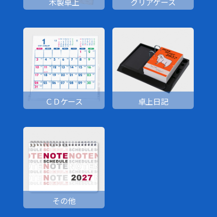
木製卓上
クリアケース
ＣＤケース
卓上日記
その他