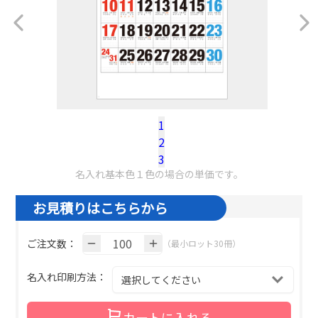
1
2
税込100冊参考単価：
@¥
513.7
（税込）
3
名入れ基本色１色の場合の単価です。
お見積りはこちらから
ご注文数：
（最小ロット30冊）
名入れ印刷方法：
カートに入れる