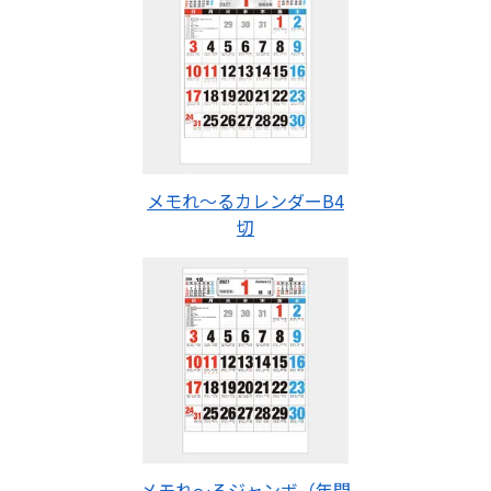
メモれ～るカレンダーB4
切
メモれ～るジャンボ（年間