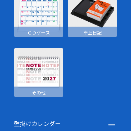
ＣＤケース
卓上日記
その他
壁掛けカレンダー