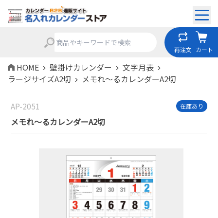
再注文
カート
HOME
壁掛けカレンダー
文字月表
ラージサイズA2切
メモれ～るカレンダーA2切
AP-2051
在庫あり
メモれ～るカレンダーA2切