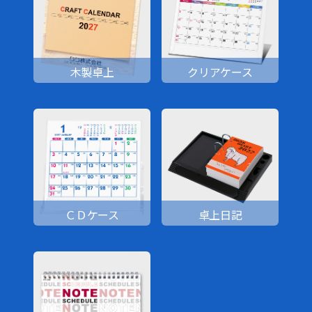
木製卓上
クリアケース
ＣＤケース
卓上日記